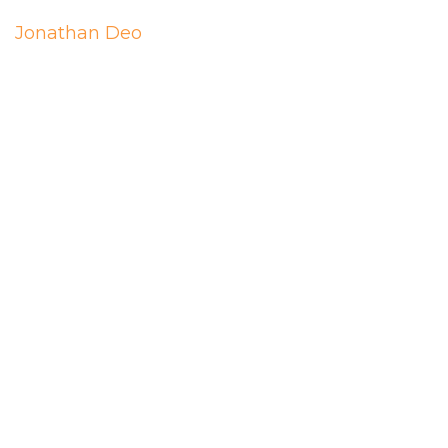
Navigation
Jonathan Deo
de
l’article