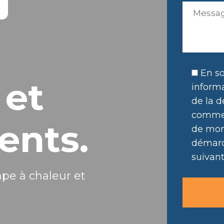
En so
 et
informa
de la d
commer
ents.
de mon 
démarc
suivant
mpe à chaleur et