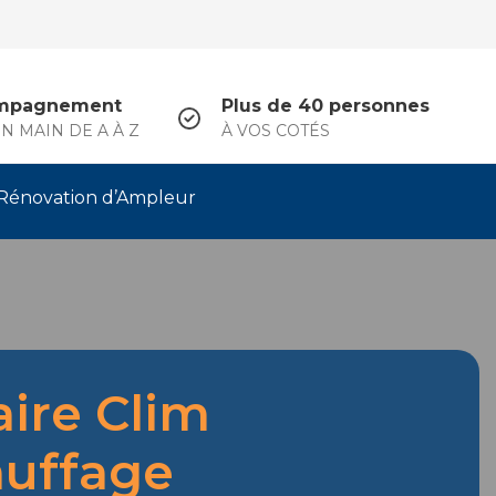
mpagnement
Plus de 40 personnes
N MAIN DE A À Z
À VOS COTÉS
Rénovation d’Ampleur
aire Clim
uffage
.