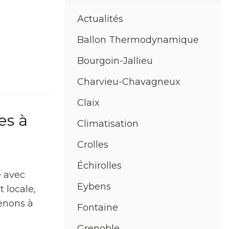
Actualités
Ballon Thermodynamique
Bourgoin-Jallieu
Charvieu-Chavagneux
Claix
es à
Climatisation
Crolles
Échirolles
e avec
Eybens
t locale,
venons à
Fontaine
Grenoble