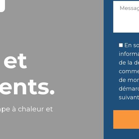
En so
 et
informa
de la d
commer
ents.
de mon 
démarc
suivant
mpe à chaleur et