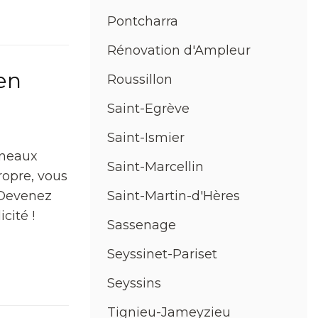
Pontcharra
Rénovation d'Ampleur
en
Roussillon
Saint-Egrève
Saint-Ismier
nneaux
Saint-Marcellin
ropre, vous
 Devenez
Saint-Martin-d'Hères
cité !
Sassenage
Seyssinet-Pariset
Seyssins
Tignieu-Jameyzieu