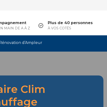
mpagnement
Plus de 40 personnes
N MAIN DE A À Z
À VOS COTÉS
Rénovation d’Ampleur
aire Clim
uffage
.