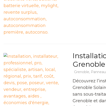
Installat
Grenoble
Grenoble
,
Panneaux
Découvrez l’ins
Grenoble Solaire
sans sous-trait
Grenoble et dan