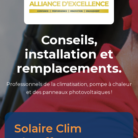
Conseils,
installation et
remplacements.
Professionnels de la climatisation, pompe à chaleur
et des panneaux photovoltaïques !
Solaire Clim
Merci
pour