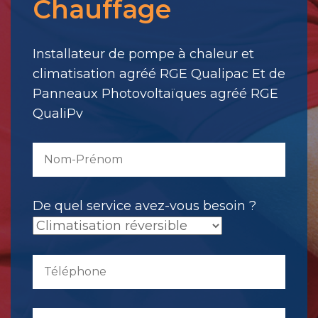
Chauffage
votre
message.
Il
Installateur de pompe à chaleur et
a
climatisation agréé RGE Qualipac Et de
été
Panneaux Photovoltaïques agréé RGE
envoyé.
QualiPv
De quel service avez-vous besoin ?