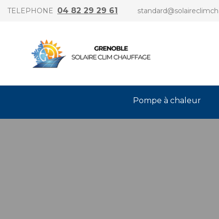
04 82 29 29 61
TELEPHONE
standard@solaireclimch
Pompe à chaleur