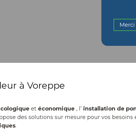
Merci 
leur à Voreppe
écologique
et
économique
, l’
installation de p
propose des solutions sur mesure pour vos besoins
iques
.