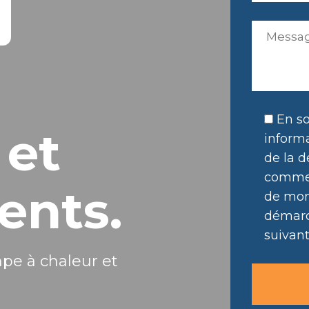
En so
 et
informa
de la d
commer
ents.
de mon 
démarc
suivant
mpe à chaleur et